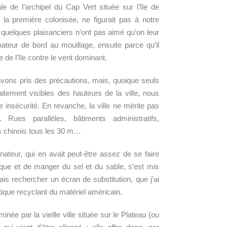
le de l’archipel du Cap Vert située sur l’île de
t la première colonisée, ne figurait pas à notre
uelques plaisanciers n’ont pas aimé qu’on leur
nateur de bord au mouillage, ensuite parce qu’il
 de l’île contre le vent dominant.
 avons pris des précautions, mais, quoique seuls
aitement visibles des hauteurs de la ville, nous
 insécurité. En revanche, la ville ne mérite pas
 Rues parallèles, bâtiments administratifs,
s chinois tous les 30 m…
nateur, qui en avait peut-être assez de se faire
ntique et de manger du sel et du sable, s’est mis
is rechercher un écran de substitution, que j’ai
ique recyclant du matériel américain.
née par la vieille ville située sur le Plateau (ou