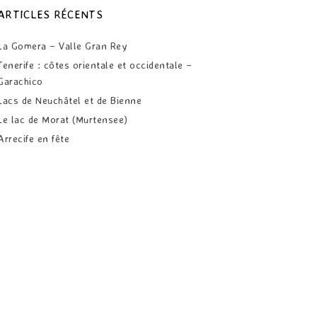
ARTICLES RÉCENTS
La Gomera – Valle Gran Rey
Tenerife : côtes orientale et occidentale –
Garachico
Lacs de Neuchâtel et de Bienne
Le lac de Morat (Murtensee)
Arrecife en fête