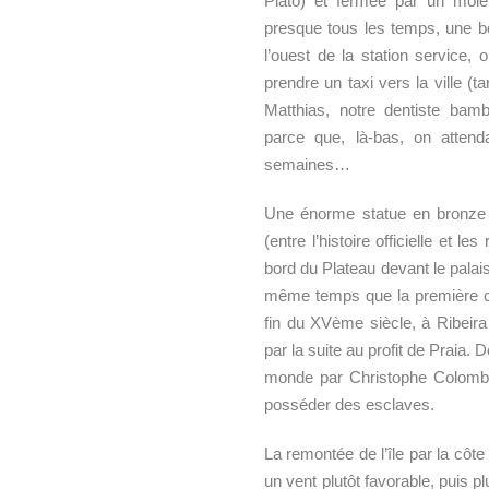
Platô) et fermée par un môle q
presque tous les temps, une b
l’ouest de la station service, 
prendre un taxi vers la ville (
Matthias, notre dentiste bam
parce que, là-bas, on atten
semaines…
Une énorme statue en bronze 
(entre l’histoire officielle et l
bord du Plateau devant le palais
même temps que la première colo
fin du XVème siècle, à Ribei
par la suite au profit de Praia
monde par Christophe Colomb, l
posséder des esclaves.
La remontée de l’île par la côte
un vent plutôt favorable, puis p