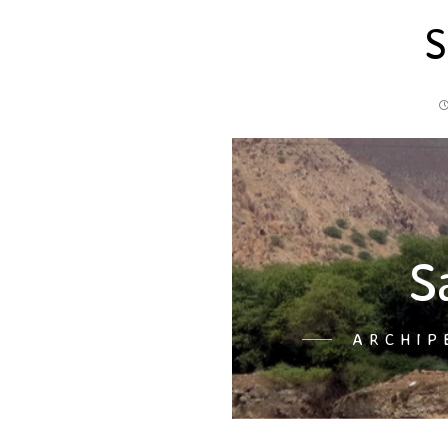
S
S
ARCHIP