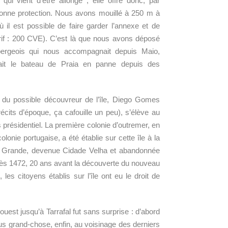
ui vient d’être allongé ; elle offre donc, par
onne protection. Nous avons mouillé à 250 m à
où il est possible de faire garder l’annexe et de
tarif : 200 CVE). C’est là que nous avons déposé
bergeois qui nous accompagnait depuis Maio,
dait le bateau de Praia en panne depuis des
du possible découvreur de l’île, Diego Gomes
es récits d’époque, ça cafouille un peu), s’élève au
 présidentiel. La première colonie d’outremer, en
nie portugaise, a été établie sur cette île à la
ra Grande, devenue Cidade Velha et abandonnée
. Dès 1472, 20 ans avant la découverte du nouveau
es citoyens établis sur l’île ont eu le droit de
 ouest jusqu’à Tarrafal fut sans surprise : d’abord
lus grand-chose, enfin, au voisinage des derniers