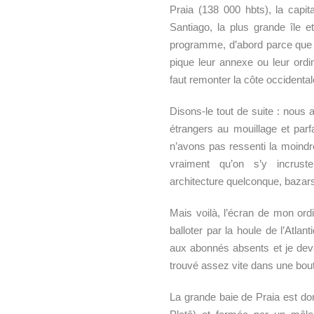
Praia (138 000 hbts), la capita
Santiago, la plus grande île e
programme, d’abord parce que q
pique leur annexe ou leur ordi
faut remonter la côte occidentale
Disons-le tout de suite : nous
étrangers au mouillage et parf
n’avons pas ressenti la moindre
vraiment qu’on s’y incruste.
architecture quelconque, bazar
Mais voilà, l’écran de mon ordi
balloter par la houle de l’Atla
aux abonnés absents et je deva
trouvé assez vite dans une bout
La grande baie de Praia est domi