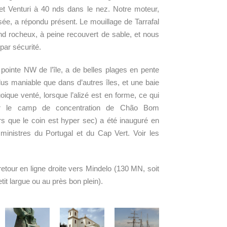
fet Venturi à 40 nds dans le nez. Notre moteur,
sée, a répondu présent. Le mouillage de Tarrafal
ond rocheux, à peine recouvert de sable, et nous
ar sécurité.
a pointe NW de l’île, a de belles plages en pente
lus maniable que dans d’autres îles, et une baie
oique venté, lorsque l’alizé est en forme, ce qui
r le camp de concentration de Ch
ã
o Bom
lors que le coin est hyper sec) a été inauguré en
ministres du Portugal et du Cap Vert. Voir les
etour en ligne droite vers Mindelo (130 MN, soit
tit largue ou au près bon plein).