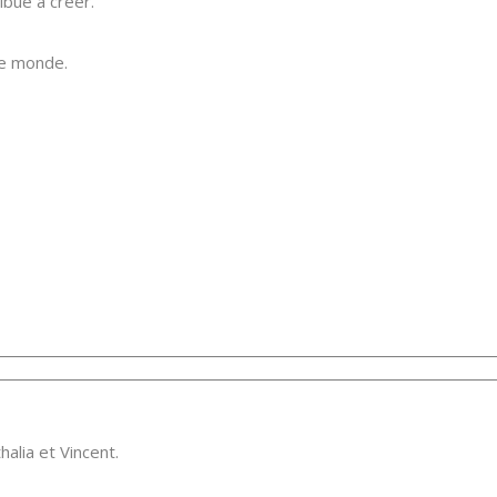
ibué à créer.
le monde.
alia et Vincent.