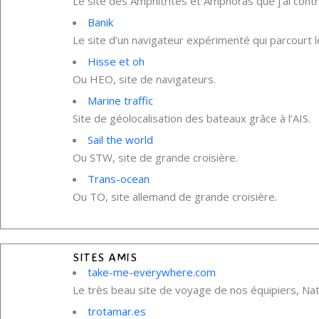
Le site des Amphitrites et Amphoras que j’ai contr
Banik
Le site d’un navigateur expérimenté qui parcourt 
Hisse et oh
Ou HEO, site de navigateurs.
Marine traffic
Site de géolocalisation des bateaux grâce à l’AIS.
Sail the world
Ou STW, site de grande croisière.
Trans-ocean
Ou TO, site allemand de grande croisière.
SITES AMIS
take-me-everywhere.com
Le très beau site de voyage de nos équipiers, Nath
trotamar.es