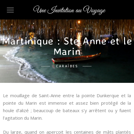
Martinique : Ste Anne et le
Marin
CARAÏBES
Le mouillage de Saint-Anne entre la pointe Dunkerque et la
pointe du Marin est immense et assez bien protégé de la
houle d’alizé ; beaucoup de bateaux s’y arrêtent ou y fuient
l’agitation du Marin.
Du large, quand on aperçoit les centaines de mâts plantés