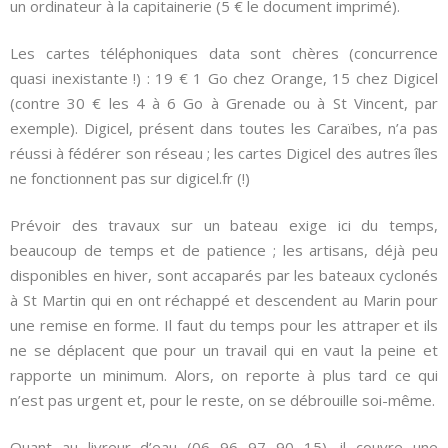
un ordinateur à la capitainerie (5 € le document imprimé).
Les cartes téléphoniques data sont chères (concurrence
quasi inexistante !) : 19 € 1 Go chez Orange, 15 chez Digicel
(contre 30 € les 4 à 6 Go à Grenade ou à St Vincent, par
exemple). Digicel, présent dans toutes les Caraïbes, n’a pas
réussi à fédérer son réseau ; les cartes Digicel des autres îles
ne fonctionnent pas sur digicel.fr (!)
Prévoir des travaux sur un bateau exige ici du temps,
beaucoup de temps et de patience ; les artisans, déjà peu
disponibles en hiver, sont accaparés par les bateaux cyclonés
à St Martin qui en ont réchappé et descendent au Marin pour
une remise en forme. Il faut du temps pour les attraper et ils
ne se déplacent que pour un travail qui en vaut la peine et
rapporte un minimum. Alors, on reporte à plus tard ce qui
n’est pas urgent et, pour le reste, on se débrouille soi-même.
Quant au livreur d’eau (06 96 97 90 15), il couvre une