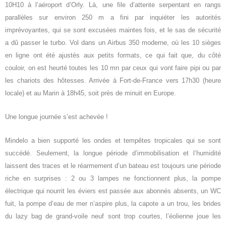
10H10
à l’aéroport
d’Orly. Là, u
ne
file d’attente
serpentant e
n rangs
parallèles
sur
environ
25
0 m
a fini par inquiéter les autorités
imprévoyantes,
qui se sont excusées maintes fois,
et
le sas de sécurité
a
dû passer
le turbo.
Vol
dans un
Airbus 350 moderne, où les
10
sièges
en ligne
ont été ajustés aux petits formats, ce qui fait que, du côté
couloir, on est heurté toutes les 10 mn par ceux qui vont faire pipi ou par
les chariots des hôtesses.
Arrivée à Fort-de-France
vers
17h30
(
heure
locale
)
et au Marin
à
18h45, soit
près de minuit
en Europe.
Une longue journée
s’
est achevée
!
M
indelo a bien supporté les ondes et tempêtes tropicales
qui se sont
succédé
. Seulement,
la
longue
période d’
immobilisation
et
l’
humidité
laissent des traces et
le réarmement d’un bateau est toujours une période
riche en surprises
:
2 ou 3 lampes ne fonctionnent plus, la pompe
électrique qui nourrit les éviers est
passée aux abonnés absents
, un WC
fuit,
la pompe d’
e
au de mer n’aspire plus,
la capote a un trou,
les brides
du lazy bag de grand-voile neuf sont trop courtes,
l’éolienne
joue les