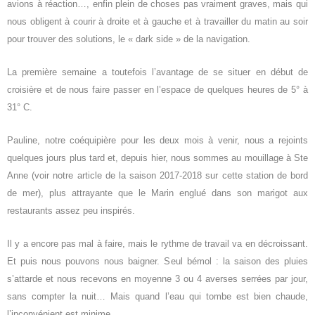
avion
s
à réaction
…, enfin
plein de
choses
pas vraiment graves,
mais
qui
nous
obligent à
courir à droite et à gauche
et à
travailler du matin au soir
pour trouver des solutions
,
le «
dark
side »
de la navigation.
La première semaine
a
toutefois
l’avantage d
e se situer
en
début de
croisière
et de nous faire passer en l’espace de quelques heures de 5° à
31°
C
.
P
auline, notre coéquipière pour les deux mois à venir, nous a rejoints
quelques jours plus tard
et, d
epuis hier, n
ous sommes
a
u mouillage
à
Ste
Anne
(voir notre article de la saison
2017-2018
sur cette station
de bord
de mer
)
, plus
attrayante
que le Marin
englué
d
ans son marigot
aux
restaurants assez peu inspirés
.
Il y a encore pas mal à faire, mais le rythme de travail va en décroissant.
Et puis nous pouvons nous baigner. S
eul bémol : la saison des pluies
s’attarde et
nous recevons en moyenne 3 ou 4 averses
serrées
par jour,
sans compter l
a nuit
… Mais quand l’eau qui tombe est bien chaude,
l’inconvénient est minime.