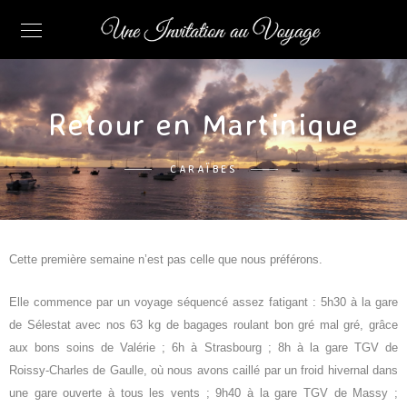
Retour en Martinique
CARAÏBES
C
ette première semaine
n’est pas celle que nous préférons.
Elle commence par
un voyage
séquencé
assez fatigant :
5h30 à la gare
de Sélestat
avec nos 6
3
kg de bagages roulant bon
gré mal gré
, grâce
aux bons soins de Valérie ;
6h à Strasbourg ;
8
h
à la gare TGV de
Roissy-Charles de Gaulle, où nous avons caillé par un froid hivernal
dans
une gare ouverte à tous les vents ;
9
h
40 à la gare TGV de Massy ;