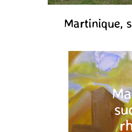
Martinique, 
Mar
su
r