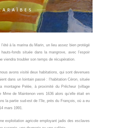
CARAÏBES
 l’été
à la marina du Marin, un lieu assez bien protégé
 hauts-fonds
située
dans la mangrove
,
avec l’espoir
ne viendra troubler son temps de récupération
.
 nous avons visité deux habitations, qui sont devenues
ient dans un lointain passé : l’habitation Céron, située
 la montagne Pelée, à proximité du Prêcheur (village
ure Mme de Maintenon vers 1636 alors qu’elle était en
ns la partie sud-est de l’île, près du François, où a eu
 14 mars 1991.
ne exploitation agricole employant jadis des esclaves
e sucrerie, une rhumerie ou une caférie.