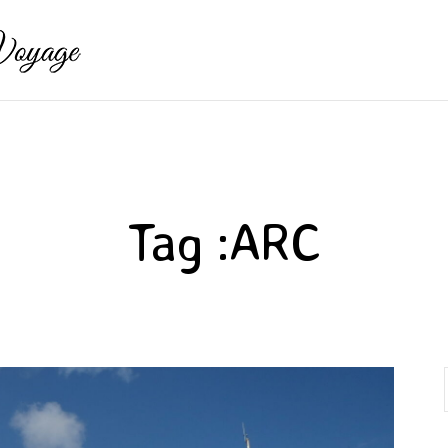
Tag :
ARC