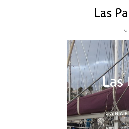
Las Pa
Las 
CANAR