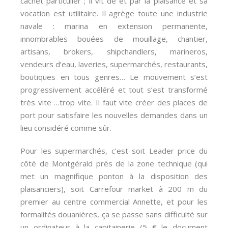
cachet particulier ; il vit de et par la plaisance et sa
vocation est utilitaire. Il agrège toute une industrie
navale : marina en extension permanente,
innombrables bouées de mouillage, chantier,
artisans, brokers, shipchandlers, marineros,
vendeurs d’eau, laveries, supermarchés, restaurants,
boutiques en tous genres… Le mouvement s’est
progressivement accéléré et tout s’est transformé
très vite …trop vite. Il faut vite créer des places de
port pour satisfaire les nouvelles demandes dans un
lieu considéré comme sûr.
Pour les supermarchés, c’est soit Leader price du
côté de Montgérald près de la zone technique (qui
met un magnifique ponton à la disposition des
plaisanciers), soit Carrefour market à 200 m du
premier au centre commercial Annette, et pour les
formalités douanières, ça se passe sans difficulté sur
un ordinateur à la capitainerie (5 € le document