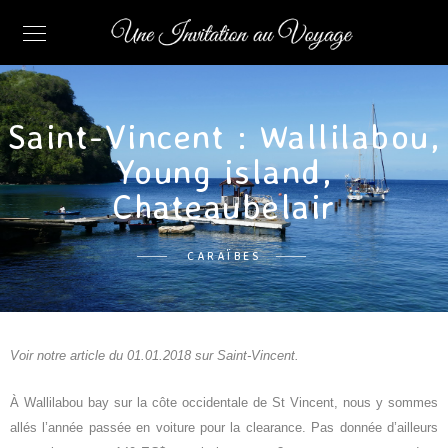
Saint-Vincent : Wallilabou,
Young island,
Chateaubelair
CARAÏBES
Voir notre article du 01.01.2018 sur Saint-Vincent.
À Wallilabou bay sur la côte occidentale de St Vincent, nous y sommes
allés l’année passée en voiture pour la clearance. Pas donnée d’ailleurs