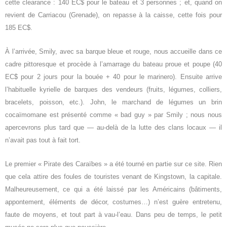
cette clearance : 140 EC$ pour le bateau et 3 personnes ; et, quand on
revient de Carriacou (Grenade), on repasse à la caisse, cette fois pour
185 EC$.
À l’arrivée, Smily, avec sa barque bleue et rouge, nous accueille dans ce
cadre pittoresque et procède à l’amarrage du bateau proue et poupe (40
EC$ pour 2 jours pour la bouée + 40 pour le marinero). Ensuite arrive
l’habituelle kyrielle de barques des vendeurs (fruits, légumes, colliers,
bracelets, poisson, etc.). John, le marchand de légumes un brin
cocaïmomane est présenté comme « bad guy » par Smily ; nous nous
apercevrons plus tard que ― au-delà de la lutte des clans locaux ― il
n’avait pas tout à fait tort.
Le premier « Pirate des Caraïbes » a été tourné en partie sur ce site. Rien
que cela attire des foules de touristes venant de Kingstown, la capitale.
Malheureusement, ce qui a été laissé par les Américains (bâtiments,
appontement, éléments de décor, costumes…) n’est guère entretenu,
faute de moyens, et tout part à vau-l’eau. Dans peu de temps, le petit