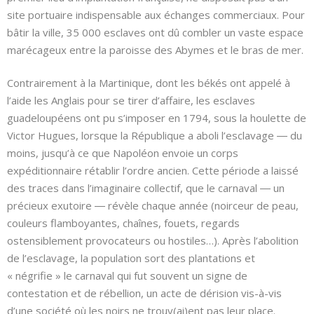
site portuaire indispensable aux échanges commerciaux. Pour
bâtir la ville, 35 000 esclaves ont dû combler un vaste espace
marécageux entre la paroisse des Abymes et le bras de mer.
Contrairement à la Martinique, dont les békés ont appelé à
l’aide les Anglais pour se tirer d’affaire, les esclaves
guadeloupéens ont pu s’imposer en 1794, sous la houlette de
Victor Hugues, lorsque la République a aboli l’esclavage ― du
moins, jusqu’à ce que Napoléon envoie un corps
expéditionnaire rétablir l’ordre ancien. Cette période a laissé
des traces dans l’imaginaire collectif, que le carnaval ― un
précieux exutoire ― révèle chaque année (noirceur de peau,
couleurs flamboyantes, chaînes, fouets, regards
ostensiblement provocateurs ou hostiles…). Après l’abolition
de l’esclavage, la population sort des plantations et
« négrifie » le carnaval qui fut souvent un signe de
contestation et de rébellion, un acte de dérision vis-à-vis
d’une société où les noirs ne trouv(ai)ent pas leur place.