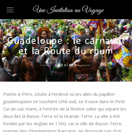
Guadeloupe : le carnaval
et la Route du rhum
CARAÏBES
Pointe-à-Pitre, située à l’endroit où les ailes du papillon
guadeloupéen se touchent côté sud, se trouve dans le Petit
Cul-de-sac marin, à l’entrée de la Rivière salée qui sépare les
deux îles la Basse-Terre et la Grande-Terre. La ville a été
fondée par les Anglais en 1760, car la ville de Basse-Terre,
premier lieu d’implantation française, ne disposait pas d’un