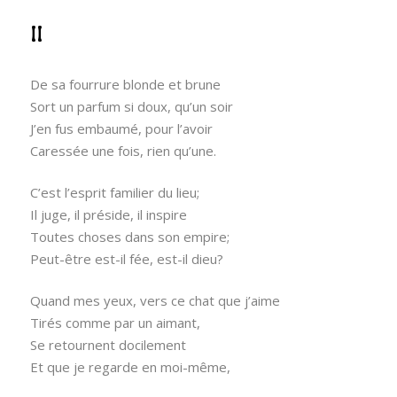
II
De sa fourrure blonde et brune
Sort un parfum si doux, qu’un soir
J’en fus embaumé, pour l’avoir
Caressée une fois, rien qu’une.
C’est l’esprit familier du lieu;
Il juge, il préside, il inspire
Toutes choses dans son empire;
Peut-être est-il fée, est-il dieu?
Quand mes yeux, vers ce chat que j’aime
Tirés comme par un aimant,
Se retournent docilement
Et que je regarde en moi-même,