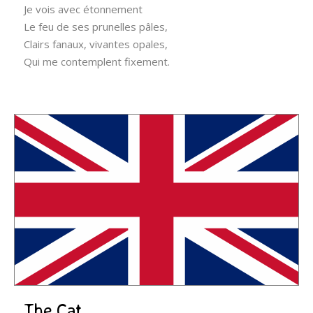
Je vois avec étonnement
Le feu de ses prunelles pâles,
Clairs fanaux, vivantes opales,
Qui me contemplent fixement.
The Cat