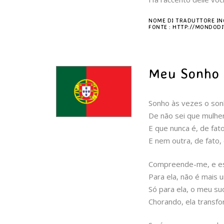
NOME DI TRADUTTORE I
FONTE : HTTP://MONDODI
Meu Sonho 
Sonho às vezes o son
De não sei que mulhe
E que nunca é, de fat
E nem outra, de fato
Compreende-me, e es
Para ela, não é mais 
Só para ela, o meu su
Chorando, ela transf