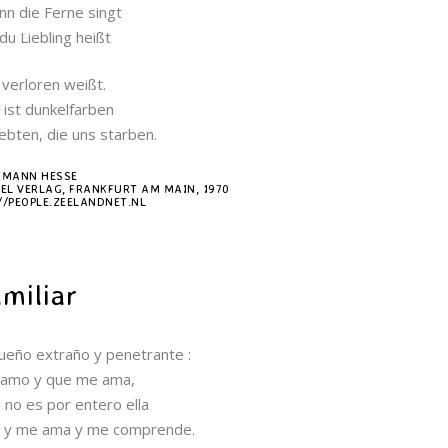
nn die Ferne singt
u Liebling heißt
verloren weißt.
ist dunkelfarben
bten, die uns starben.
RMANN HESSE
EL VERLAG, FRANKFURT AM MAIN, 1970
//PEOPLE.ZEELANDNET.NL
miliar
eño extraño y penetrante :
 amo y que me ama,
 no es por entero ella
a, y me ama y me comprende.