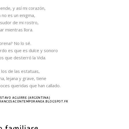
ende, y así mi corazón,
ya no es un enigma,
l sudor de mi rostro,
ar mientras llora.
morena? No lo sé.
rdo es que es dulce y sonoro
s que desterró la Vida.
 los de las estatuas,
a, lejana y grave, tiene
voces queridas que han callado.
STAVO AGUIRRE (ARGENTINA)
AFRANCESACONTEMPORANEA.BLOGSPOT.FR
o familiare