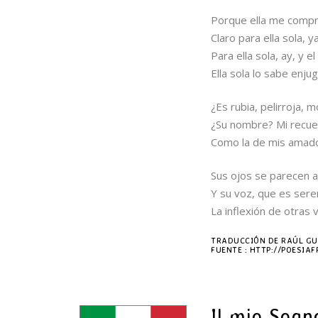
Porque ella me compr
Claro para ella sola, 
Para ella sola, ay, y e
Ella sola lo sabe enjug
¿Es rubia, pelirroja, 
¿Su nombre? Mi recue
Como la de mis amado
Sus ojos se parecen a
Y su voz, que es seren
La inflexión de otras 
TRADUCCIÓN DE RAÚL GU
FUENTE : HTTP://POESI
Il mio Sogn