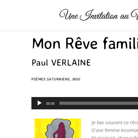
Mon Rêve famil
Paul VERLAINE
POÈMES SATURNIENS, 1866
Lecteur
00:00
audio
Je fais souvent ce rê
D’une femme inconnue,
Et qui n’est, chaque fo