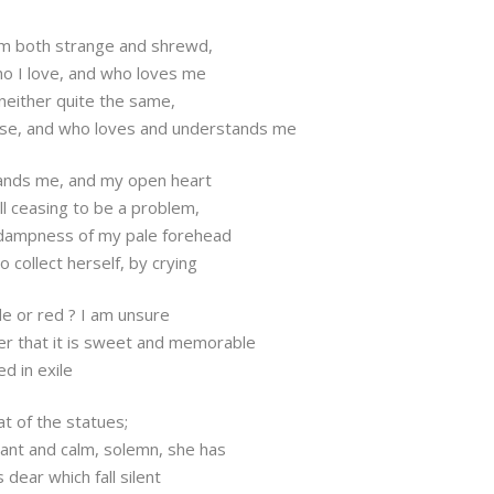
am both strange and shrewd,
ho I love, and who loves me
neither quite the same,
se, and who loves and understands me
ands me, and my open heart
ill ceasing to be a problem,
e dampness of my pale forehead
 collect herself, by crying
de or red ? I am unsure
 that it is sweet and memorable
ed in exile
hat of the statues;
tant and calm, solemn, she has
s dear which fall silent