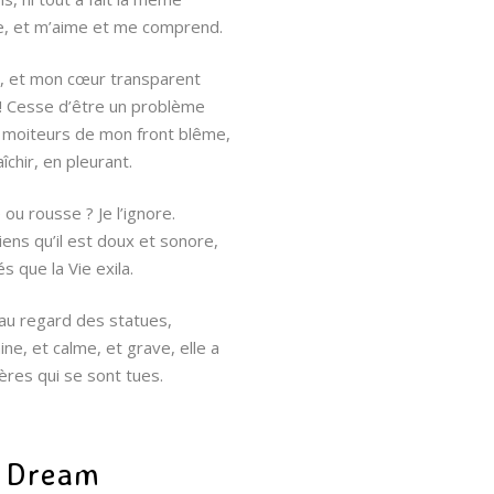
tre, et m’aime et me comprend.
, et mon cœur transparent
s ! Cesse d’être un problème
es moiteurs de mon front blême,
aîchir, en pleurant.
 ou rousse ? Je l’ignore.
ens qu’il est doux et sonore,
que la Vie exila.
 au regard des statues,
aine, et calme, et grave, elle a
hères qui se sont tues.
r Dream