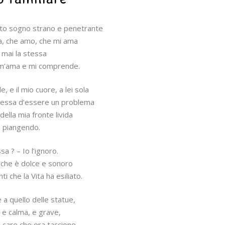
sto sogno strano e penetrante
a, che amo, che mi ama
 mai la stessa
e m’ama e mi comprende.
e il mio cuore, a lei sola
cessa d’essere un problema
 della mia fronte livida
i, piangendo.
sa ? – Io l’ignoro.
 che è dolce e sonoro
i che la Vita ha esiliato.
 a quello delle statue,
, e calma, e grave,
i care che ora tacciono.