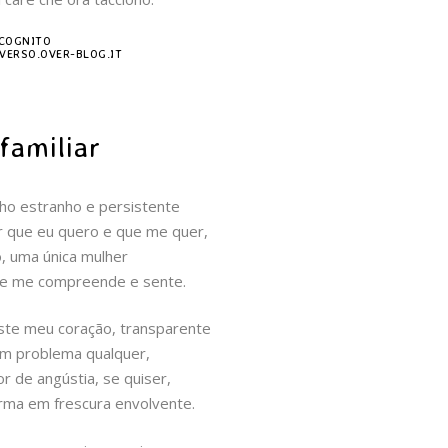
NCOGNITO
VERSO.OVER-BLOG.IT
familiar
ho estranho e persistente
r que eu quero e que me quer,
o, uma única mulher
, e me compreende e sente.
te meu coração, transparente
um problema qualquer,
or de angústia, se quiser,
orma em frescura envolvente.