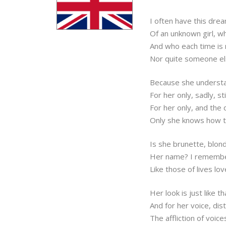
I often have this dre
Of an unknown girl, w
And who each time is 
Nor quite someone el
Because she underst
For her only, sadly, st
For her only, and th
Only she knows how to
Is she brunette, blon
Her name? I remember
Like those of lives lov
Her look is just like t
And for her voice, dis
The affliction of voice