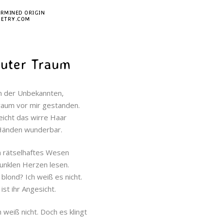
RMINED ORIGIN
POETRY.COM
auter Traum
n der Unbekannten,
raum vor mir gestanden.
reicht das wirre Haar
 Händen wunderbar.
n rätselhaftes Wesen
unklen Herzen lesen.
 blond? Ich weiß es nicht.
st ihr Angesicht.
h weiß nicht. Doch es klingt