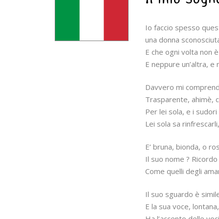
Io faccio spesso que
una donna sconosciut
E che ogni volta non è
E neppure un’altra, 
Davvero mi comprende, 
Trasparente, ahimè, 
Per lei sola, e i sudori
Lei sola sa rinfrescarl
E’ bruna, bionda, o ros
Il suo nome ? Ricordo
Come quelli degli amant
Il suo sguardo è simile
E la sua voce, lontana
Ha l’accento delle voc