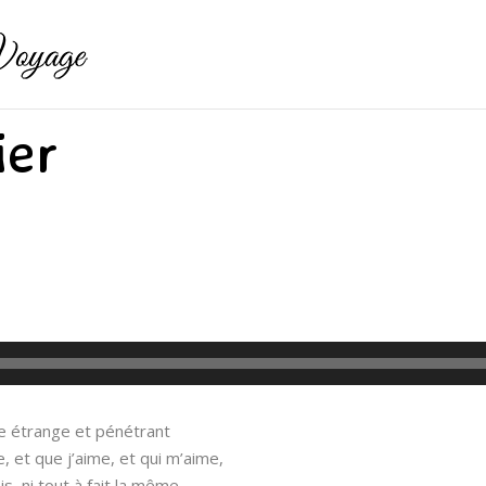
ier
ve étrange et pénétrant
 et que j’aime, et qui m’aime,
is, ni tout à fait la même