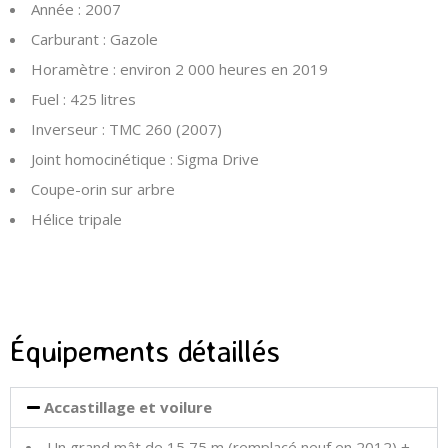
Année :
2007
Carburant :
Gazole
Horamètre :
environ 2 000 heures en 2019
Fuel :
425 litres
Inverseur :
TMC 260 (2007)
Joint homocinétique :
Sigma Drive
Coupe-orin sur arbre
Hélice tripale
Équipements détaillés
Accastillage et voilure
Un grand mât de 15,75 m (remplacé neuf en 2012) +